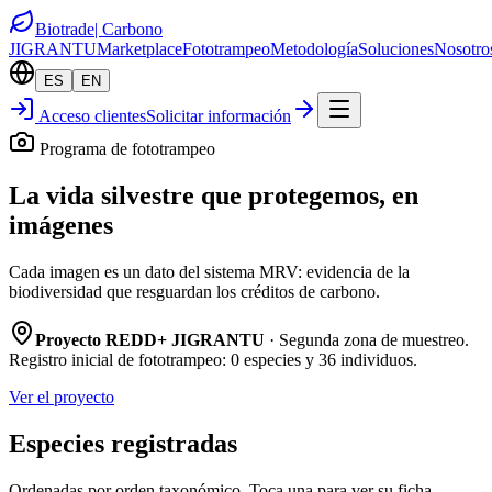
Biotrade
| Carbono
JIGRANTU
Marketplace
Fototrampeo
Metodología
Soluciones
Nosotro
ES
EN
Acceso clientes
Solicitar información
Programa de fototrampeo
La vida silvestre que protegemos, en
imágenes
Cada imagen es un dato del sistema MRV: evidencia de la
biodiversidad que resguardan los créditos de carbono.
Proyecto REDD+ JIGRANTU
·
Segunda zona de muestreo
.
Registro inicial de fototrampeo: 0 especies y 36 individuos.
Ver el proyecto
Especies registradas
Ordenadas por orden taxonómico. Toca una para ver su ficha.