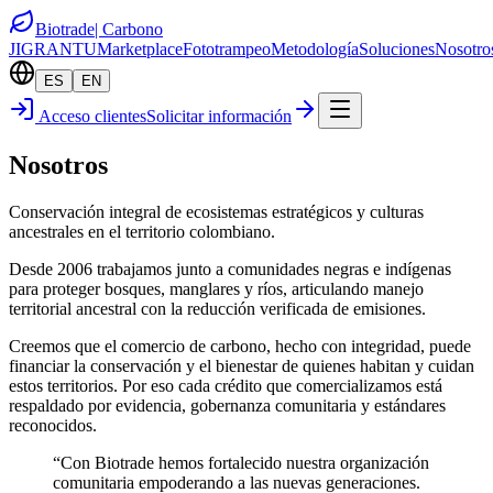
Biotrade
| Carbono
JIGRANTU
Marketplace
Fototrampeo
Metodología
Soluciones
Nosotro
ES
EN
Acceso clientes
Solicitar información
Nosotros
Conservación integral de ecosistemas estratégicos y culturas
ancestrales en el territorio colombiano.
Desde 2006 trabajamos junto a comunidades negras e indígenas
para proteger bosques, manglares y ríos, articulando manejo
territorial ancestral con la reducción verificada de emisiones.
Creemos que el comercio de carbono, hecho con integridad, puede
financiar la conservación y el bienestar de quienes habitan y cuidan
estos territorios. Por eso cada crédito que comercializamos está
respaldado por evidencia, gobernanza comunitaria y estándares
reconocidos.
“Con Biotrade hemos fortalecido nuestra organización
comunitaria empoderando a las nuevas generaciones.