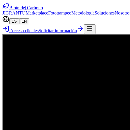
Biotrade
| Carbono
JIGRANTU
Marketplace
Fototrampeo
Metodología
Soluciones
Nosotro
ES
EN
Acceso clientes
Solicitar información