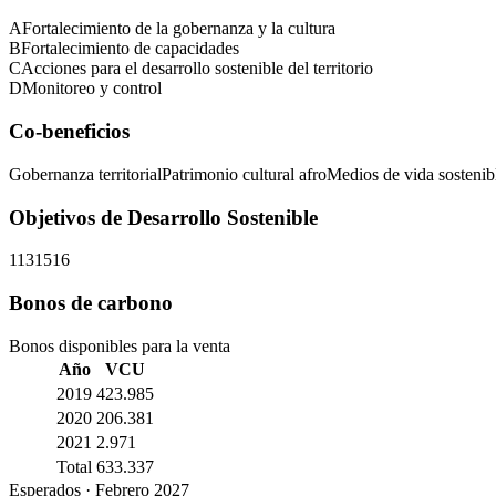
A
Fortalecimiento de la gobernanza y la cultura
B
Fortalecimiento de capacidades
C
Acciones para el desarrollo sostenible del territorio
D
Monitoreo y control
Co-beneficios
Gobernanza territorial
Patrimonio cultural afro
Medios de vida sostenib
Objetivos de Desarrollo Sostenible
1
13
15
16
Bonos de carbono
Bonos disponibles para la venta
Año
VCU
2019
423.985
2020
206.381
2021
2.971
Total
633.337
Esperados
·
Febrero 2027