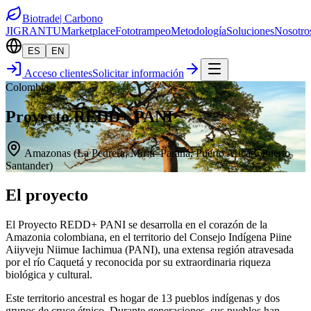
Biotrade
| Carbono
JIGRANTU
Marketplace
Fototrampeo
Metodología
Soluciones
Nosotro
ES
EN
Acceso clientes
Solicitar información
Colombia
Proyecto REDD+ PANI
Amazonas (La Pedrera, Mirití–Paraná, Puerto Arica y Puerto
Santander)
El proyecto
El Proyecto REDD+ PANI se desarrolla en el corazón de la
Amazonia colombiana, en el territorio del Consejo Indígena Piine
Aiiyveju Niimue Iachimua (PANI), una extensa región atravesada
por el río Caquetá y reconocida por su extraordinaria riqueza
biológica y cultural.
Este territorio ancestral es hogar de 13 pueblos indígenas y dos
grupos de cruce étnico. Durante generaciones, sus pueblos han